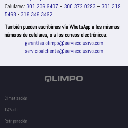
Celulares:
301 206 9407
–
300 372 0293
–
301 319
5468
-
318 346 3492
.
También pueden escribirnos vía WhatsApp a los mismos
números de celulares, o a los correos electrónicos:
garantías.olimpo@serviexclusivo.com
servicioalcliente@serviexclusivo.com
Climatización
TV/Audio
Refrigeración