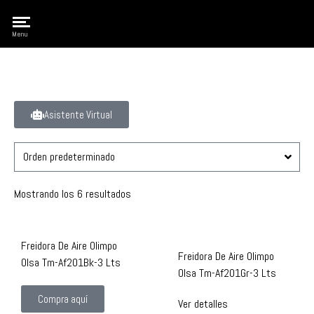
Olimpo
Menu
Asistente Virtual
Mostrando los 6 resultados
Freidora De Aire Olimpo
Freidora De Aire Olimpo
Olsa Tm-Af201Bk-3 Lts
Olsa Tm-Af201Gr-3 Lts
Compra aquí
Ver detalles