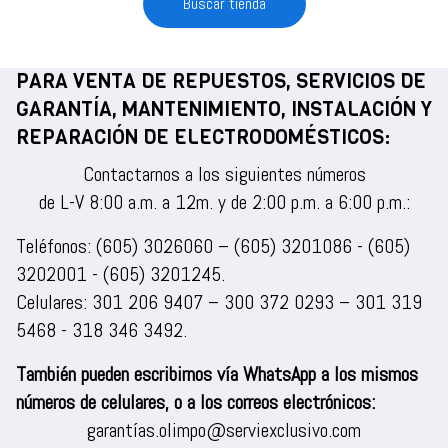
Buscar tienda
PARA VENTA DE REPUESTOS, SERVICIOS DE
GARANTÍA, MANTENIMIENTO, INSTALACIÓN Y
REPARACIÓN DE ELECTRODOMÉSTICOS:
Contactarnos a los siguientes números
de L-V 8:00 a.m. a 12m. y de 2:00 p.m. a 6:00 p.m.:
Teléfonos:
(605) 3026060
–
(605) 3201086
-
(605)
3202001
-
(605) 3201245
.
Celulares:
301 206 9407
–
300 372 0293
–
301 319
5468
-
318 346 3492
.
También pueden escribirnos vía WhatsApp a los mismos
números de celulares, o a los correos electrónicos:
garantías.olimpo@serviexclusivo.com