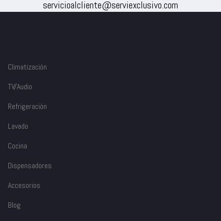
servicioalcliente@serviexclusivo.com
Climatización
TV/Audio
Refrigeración
Lavado
Cocina
Dispensadores
Accesorios
Blog