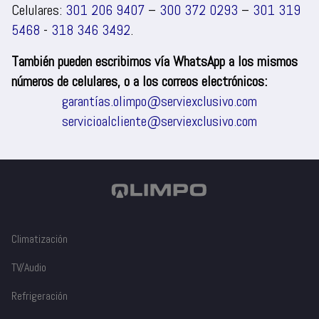
Celulares:
301 206 9407
–
300 372 0293
–
301 319
5468
-
318 346 3492
.
También pueden escribirnos vía WhatsApp a los mismos
números de celulares, o a los correos electrónicos:
garantías.olimpo@serviexclusivo.com
servicioalcliente@serviexclusivo.com
Climatización
TV/Audio
Refrigeración