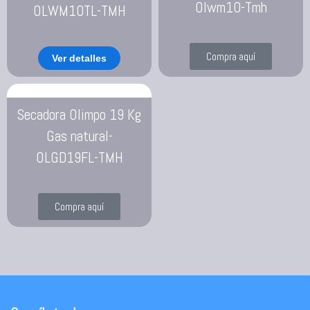
Olwm10-Tmh
OLWM10TL-TMH
Compra aquí
Ver detalles
Secadora Olimpo 19 Kg
Gas natural-
OLGD19FL-TMH
Compra aquí