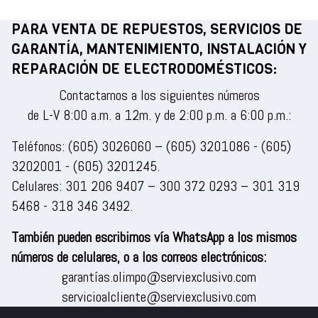
PARA VENTA DE REPUESTOS, SERVICIOS DE
GARANTÍA, MANTENIMIENTO, INSTALACIÓN Y
REPARACIÓN DE ELECTRODOMÉSTICOS:
Contactarnos a los siguientes números
de L-V 8:00 a.m. a 12m. y de 2:00 p.m. a 6:00 p.m.:
Teléfonos:
(605) 3026060
–
(605) 3201086
-
(605)
3202001
-
(605) 3201245
.
Celulares:
301 206 9407
–
300 372 0293
–
301 319
5468
-
318 346 3492
.
También pueden escribirnos vía WhatsApp a los mismos
números de celulares, o a los correos electrónicos:
garantías.olimpo@serviexclusivo.com
servicioalcliente@serviexclusivo.com