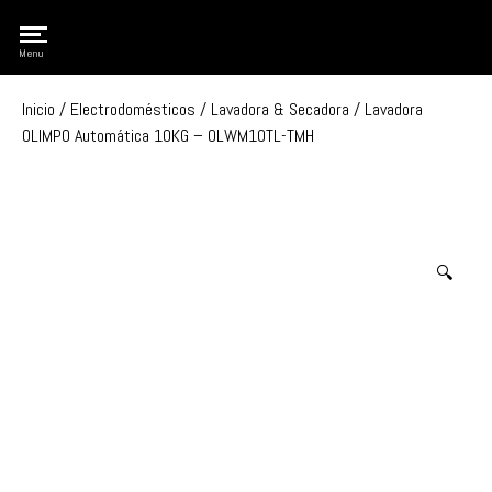
Olimpo
Menu
Inicio
/
Electrodomésticos
/
Lavadora & Secadora
/ Lavadora
OLIMPO Automática 10KG – OLWM10TL-TMH
🔍