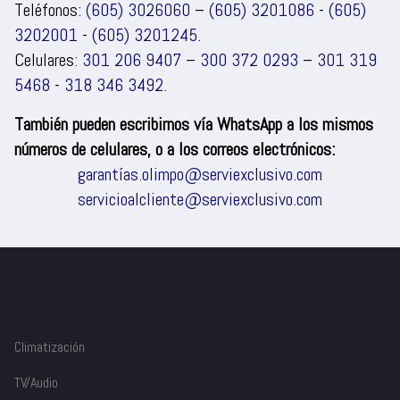
Teléfonos:
(605) 3026060
–
(605) 3201086
-
(605)
3202001
-
(605) 3201245
.
Celulares:
301 206 9407
–
300 372 0293
–
301 319
5468
-
318 346 3492
.
También pueden escribirnos vía WhatsApp a los mismos
números de celulares, o a los correos electrónicos:
garantías.olimpo@serviexclusivo.com
servicioalcliente@serviexclusivo.com
Climatización
TV/Audio