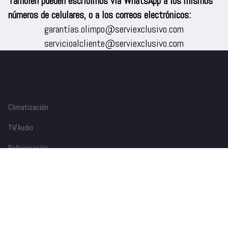
También pueden escribirnos vía WhatsApp a los mismos
números de celulares, o a los correos electrónicos:
garantías.olimpo@serviexclusivo.com
servicioalcliente@serviexclusivo.com
Climatización
TV/Audio
Refrigeración
Lavado
Cocina
Dispensadores