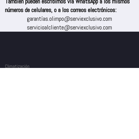
También pueden escribirnos vía WhatsApp a los mismos
números de celulares, o a los correos electrónicos:
garantías.olimpo@serviexclusivo.com
servicioalcliente@serviexclusivo.com
Climatización
TV/Audio
Refrigeración
Lavado
Cocina
Dispensadores