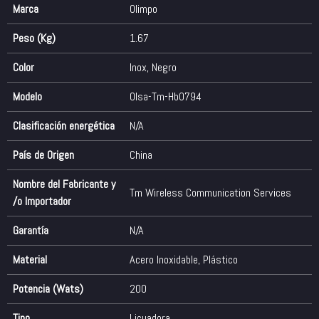
Marca
Olimpo
Peso (Kg)
1.67
Color
Inox
,
Negro
Modelo
Olsa-Tm-Hb0794
Clasificación energética
N/A
País de Origen
China
Nombre del Fabricante y
Tm Wireless Communication Services
/o Importador
Garantía
N/A
Material
Acero Inoxidable
,
Plástico
Potencia (Wats)
200
Tipo
Licuadora