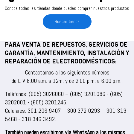
Conoce todas las tiendas donde puedes comprar nuestros productos
Buscar tienda
PARA VENTA DE REPUESTOS, SERVICIOS DE
GARANTÍA, MANTENIMIENTO, INSTALACIÓN Y
REPARACIÓN DE ELECTRODOMÉSTICOS:
Contactarnos a los siguientes números
de L-V 8:00 a.m. a 12m. y de 2:00 p.m. a 6:00 p.m.:
Teléfonos:
(605) 3026060
–
(605) 3201086
-
(605)
3202001
-
(605) 3201245
.
Celulares:
301 206 9407
–
300 372 0293
–
301 319
5468
-
318 346 3492
.
También pueden escribirnos vía WhatsApp a los mismos