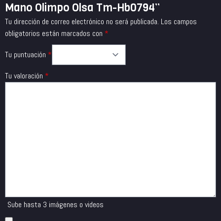
Mano Olimpo Olsa Tm-Hb0794”
Tu dirección de correo electrónico no será publicada.
Los campos
obligatorios están marcados con
*
Tu puntuación
*
Tu valoración
*
Sube hasta 3 imágenes o videos