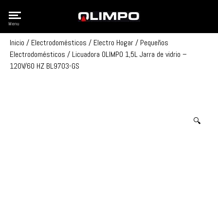
Olimpo
Menu
Inicio
/
Electrodomésticos
/
Electro Hogar
/
Pequeños
Electrodomésticos
/ Licuadora OLIMPO 1,5L Jarra de vidrio –
120V/60 HZ BL9703-GS
🔍