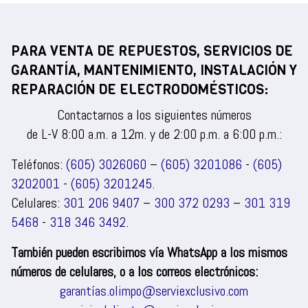
PARA VENTA DE REPUESTOS, SERVICIOS DE
GARANTÍA, MANTENIMIENTO, INSTALACIÓN Y
REPARACIÓN DE ELECTRODOMÉSTICOS:
Contactarnos a los siguientes números
de L-V 8:00 a.m. a 12m. y de 2:00 p.m. a 6:00 p.m.:
Teléfonos:
(605) 3026060
–
(605) 3201086
-
(605)
3202001
-
(605) 3201245
.
Celulares:
301 206 9407
–
300 372 0293
–
301 319
5468
-
318 346 3492
.
También pueden escribirnos vía WhatsApp a los mismos
números de celulares, o a los correos electrónicos:
garantías.olimpo@serviexclusivo.com