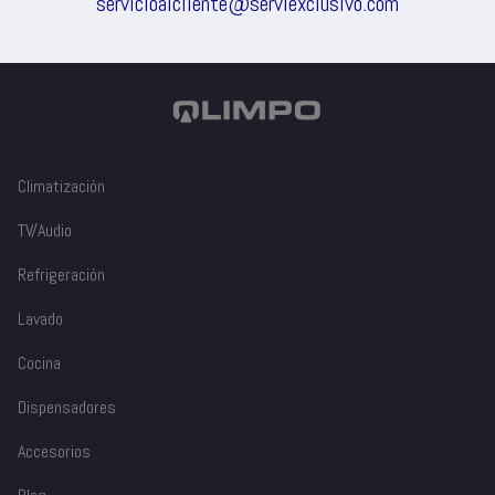
servicioalcliente@serviexclusivo.com
Climatización
TV/Audio
Refrigeración
Lavado
Cocina
Dispensadores
Accesorios