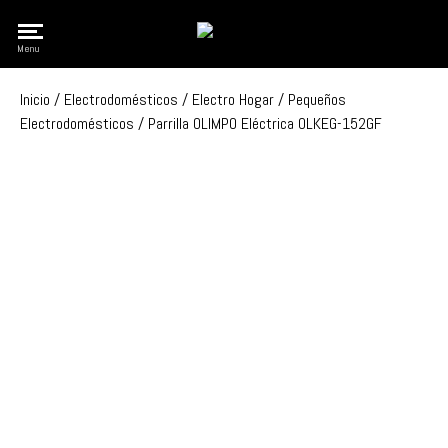
Olimpo
Menu
Inicio
/
Electrodomésticos
/
Electro Hogar
/
Pequeños
Electrodomésticos
/ Parrilla OLIMPO Eléctrica OLKEG-152GF