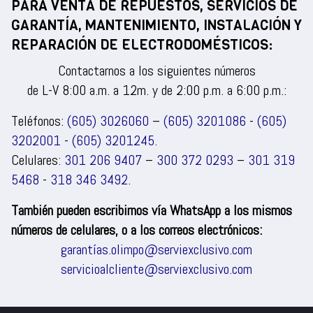
PARA VENTA DE REPUESTOS, SERVICIOS DE
GARANTÍA, MANTENIMIENTO, INSTALACIÓN Y
REPARACIÓN DE ELECTRODOMÉSTICOS:
Contactarnos a los siguientes números
de L-V 8:00 a.m. a 12m. y de 2:00 p.m. a 6:00 p.m.:
Teléfonos:
(605) 3026060
–
(605) 3201086
-
(605)
3202001
-
(605) 3201245
.
Celulares:
301 206 9407
–
300 372 0293
–
301 319
5468
-
318 346 3492
.
También pueden escribirnos vía WhatsApp a los mismos
números de celulares, o a los correos electrónicos:
garantías.olimpo@serviexclusivo.com
servicioalcliente@serviexclusivo.com