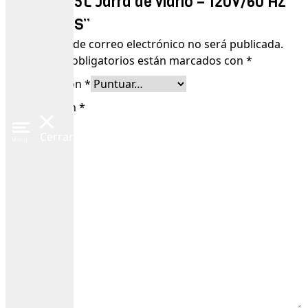
OLIMPO 1,5L Jarra de vidrio – 120V/60 HZ
BL9703-GS”
Tu dirección de correo electrónico no será publicada.
Los campos obligatorios están marcados con
*
Tu puntuación
*
Tu valoración
*
Cerrar
Menu