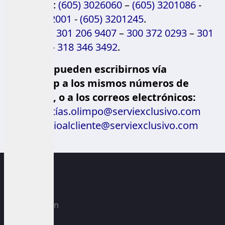
Teléfonos:
(605) 3026060
–
(605) 3201086
-
(605) 3202001
-
(605) 3201245
.
Celulares:
301 206 9407
–
300 372 0293
–
301
319 5468
-
318 346 3492
.
También pueden escribirnos vía
WhatsApp a los mismos números de
celulares, o a los correos electrónicos:
garantías.olimpo@serviexclusivo.com
servicioalcliente@serviexclusivo.com
Climatización
TV/Audio