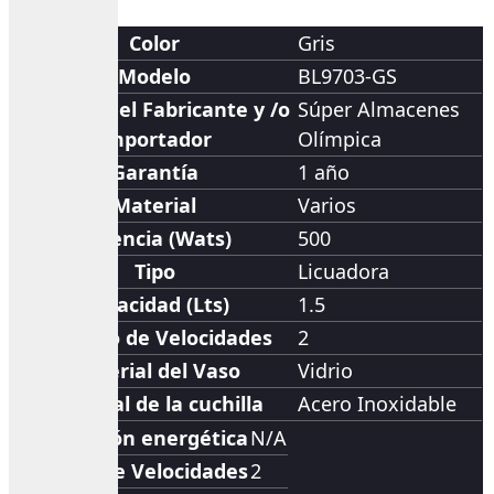
Color
Gris
Modelo
BL9703-GS
Nombre del Fabricante y /o
Súper Almacenes
Importador
Olímpica
Garantía
1 año
Material
Varios
Potencia (Wats)
500
Tipo
Licuadora
Capacidad (Lts)
1.5
Número de Velocidades
2
Material del Vaso
Vidrio
Material de la cuchilla
Acero Inoxidable
Clasificación energética
N/A
Número de Velocidades
2