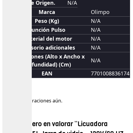
País de Origen.
N/A
Marca
Olimpo
Peso (Kg)
N/A
Función Pulso
N/A
Material del motor
N/A
Accesorio adicionales
N/A
Dimensiones (Alto x Ancho x
N/A
Profundidad) (Cm)
EAN
7701008836174
Valoraciones
No hay valoraciones aún.
Sé el primero en valorar “Licuadora