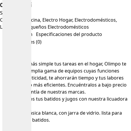
Compra aquí
SKU
5070289
Categorías
Cocina
,
Electro Hogar
,
Electrodomésticos
,
Licuadora
,
Pequeños Electrodomésticos
Descripción
Especificaciones del producto
Valoraciones (0)
Para hacer más simple tus tareas en el hogar, Olimpo te
ofrece una amplia gama de equipos cuyas funciones
brindan practicidad, te ahorrarán tiempo y tus labores
serán mucho más eficientes. Encuéntralos a bajo precio
y con la garantía de nuestras marcas.
prepara todos tus batidos y jugos con nuestra licuadora
clásica.
Licuadora clásica blanca, con jarra de vidrio. lista para
preparar tus batidos.