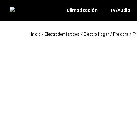
Climatización
TV/Audio
Olimpo
Inicio
/
Electrodomésticos
/
Electro Hogar
/
Freidora
/ Fr
Aires Acondicionados
Audio
Batidora
Ventiladores
Cafetera
Estufas y Empotrados
Hornos Microondas
Hornos y parrilla
Freidora
Licuadora