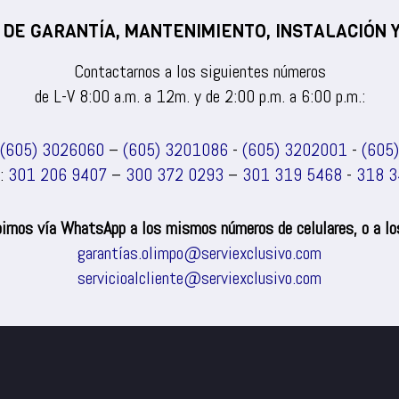
 DE GARANTÍA, MANTENIMIENTO, INSTALACIÓN
Contactarnos a los siguientes números
de L-V 8:00 a.m. a 12m. y de 2:00 p.m. a 6:00 p.m.:
(605) 3026060
–
(605) 3201086
-
(605) 3202001
-
(605
s:
301 206 9407
–
300 372 0293
–
301 319 5468
-
318 3
irnos vía WhatsApp a los mismos números de celulares, o a los
garantías.olimpo@serviexclusivo.com
servicioalcliente@serviexclusivo.com