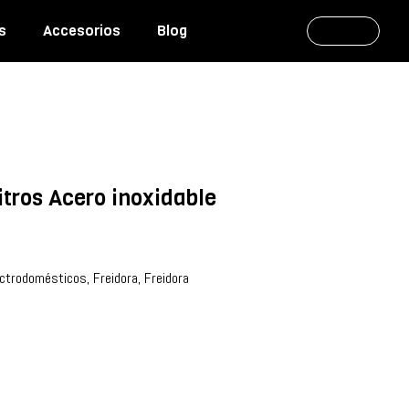
s
Accesorios
Blog
itros Acero inoxidable
ectrodomésticos
,
Freidora
,
Freidora