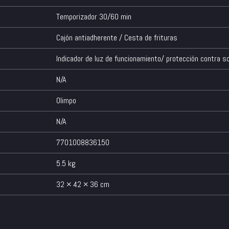
Temporizador 30/60 min
Cajón antiadherente / Cesta de frituras
Indicador de luz de funcionamiento/ protección contra 
N/A
Olimpo
N/A
7701008836150
5.5 kg
32 × 42 × 36 cm