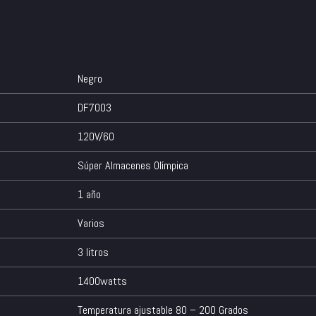
Negro
DF7003
120V/60
Súper Almacenes Olímpica
1 año
Varios
3 litros
1400watts
Temperatura ajustable 80 – 200 Grados