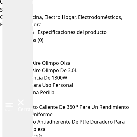
Compra aquí
SKU
5144265
Categorías
Cocina
,
Electro Hogar
,
Electrodomésticos
,
Freidora
,
Freidora
Descripción
Especificaciones del producto
Valoraciones (0)
Freidora De Aire Olimpo Olsa
Freidora De Aire Olimpo De 3,0L
Máxima Potencia De 1300W
3L Perfecta Para Uso Personal
Control De Una Perilla
Fácil De Usar
Ciclo De Viento Caliente De 360 ° Para Un Rendimiento
Cerrar
Menu
De Cocción Uniforme
Revestimiento Antiadherente De Ptfe Duradero Para
Una Fácil Limpieza
Corte De Energía