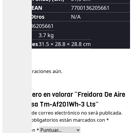
EAN
7700136205661
Otros
N/A
EAN
7700136205661
Peso
3.7 kg
Dimensiones
31.5 × 28.8 × 28.8 cm
Valoraciones
No hay valoraciones aún.
Sé el primero en valorar “Freidora De Aire
Olimpo Olsa Tm-Af201Wh-3 Lts”
Tu dirección de correo electrónico no será publicada.
Los campos obligatorios están marcados con
*
Tu puntuación
*