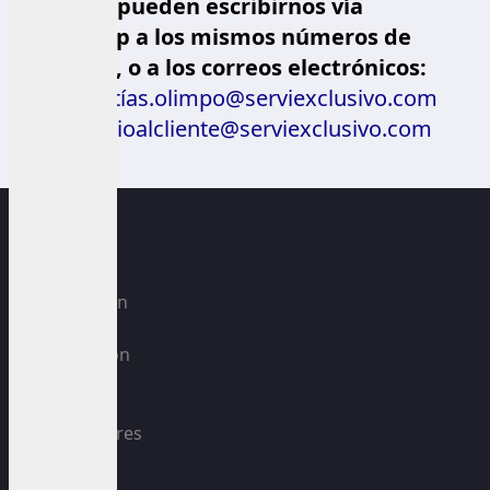
También pueden escribirnos vía
WhatsApp a los mismos números de
celulares, o a los correos electrónicos:
garantías.olimpo@serviexclusivo.com
servicioalcliente@serviexclusivo.com
Climatización
TV/Audio
Refrigeración
Lavado
Cocina
Dispensadores
Accesorios
Blog