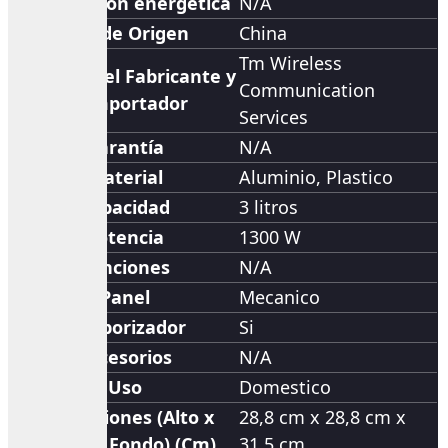
Clasificación energética
N/A
País de Origen
China
Tm Wireless
Nombre del Fabricante y
Communication
/o Importador
Services
Garantía
N/A
Material
Aluminio
,
Plastico
Capacidad
3 litros
Potencia
1300 W
Funciones
N/A
Panel
Mecanico
Temporizador
Si
Accesorios
N/A
Uso
Domestico
Dimensiones (Alto x
28,8 cm x 28,8 cm x
Ancho x Fondo) (Cm)
31,5 cm