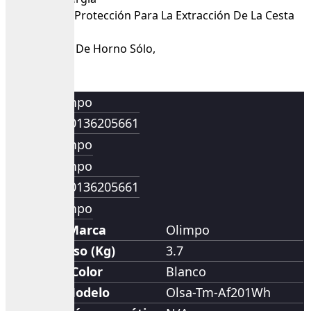
Apagado De Protección Para La Extracción De La Cesta
Sin Cesta
Con Bandeja De Horno Sólo,
Marca
Olimpo
EAN
7700136205661
Marca
Olimpo
Marca
Olimpo
EAN
7700136205661
Marca
Olimpo
Marca
Olimpo
Peso (Kg)
3.7
Color
Blanco
Modelo
Olsa-Tm-Af201Wh