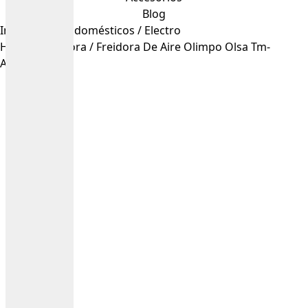
Blog
Inicio
/
Electrodomésticos
/
Electro
Hogar
/
Freidora
/ Freidora De Aire Olimpo Olsa Tm-
Af201Wh-3 Lts