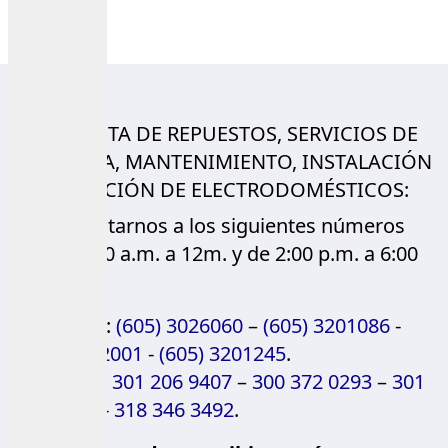
Buscar tienda
PARA VENTA DE REPUESTOS, SERVICIOS DE
GARANTÍA, MANTENIMIENTO, INSTALACIÓN
Y REPARACIÓN DE ELECTRODOMÉSTICOS:
Contactarnos a los siguientes números
de L-V 8:00 a.m. a 12m. y de 2:00 p.m. a 6:00
p.m.:
Teléfonos:
(605) 3026060
–
(605) 3201086
-
(605) 3202001
-
(605) 3201245
.
Celulares:
301 206 9407
–
300 372 0293
–
301
319 5468
-
318 346 3492
.