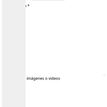
Tu valoración
*
Sube hasta 3 imágenes o videos
Nombre
*