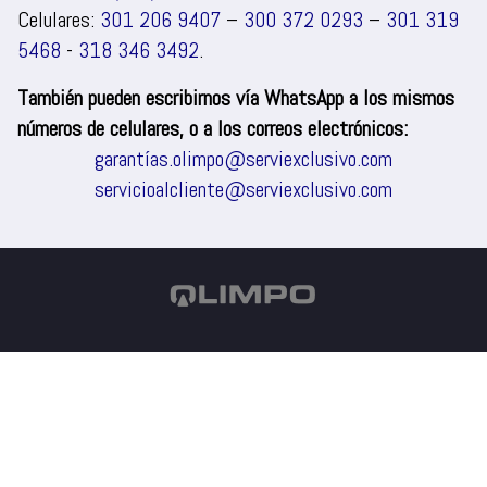
Celulares:
301 206 9407
–
300 372 0293
–
301 319
5468
-
318 346 3492
.
También pueden escribirnos vía WhatsApp a los mismos
números de celulares, o a los correos electrónicos:
garantías.olimpo@serviexclusivo.com
servicioalcliente@serviexclusivo.com
Climatización
TV/Audio
Refrigeración