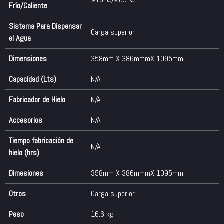
Frío/Caliente
Sistema Para Dispensar
Carga superior
el Agua
Dimensiones
358mm X 386mmmX 1095mm
Capacidad (Lts)
N/A
Fabricador de Hielo
N/A
Accesorios
N/A
Tiempo fabricación de
N/A
hielo (hrs)
Dimesiones
358mm X 386mmmX 1095mm
Otros
Carga superior
Peso
16.6 kg