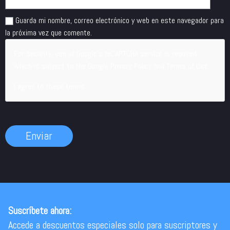
Guarda mi nombre, correo electrónico y web en este navegador para
la próxima vez que comente.
For security, use of Google's reCAPTCHA service is required
which is subject to the Google
Privacy Policy
and
Terms of Use
.
I agree to these terms
.
Suscríbete ahora:
Accede a descuentos especiales solo para suscriptores y