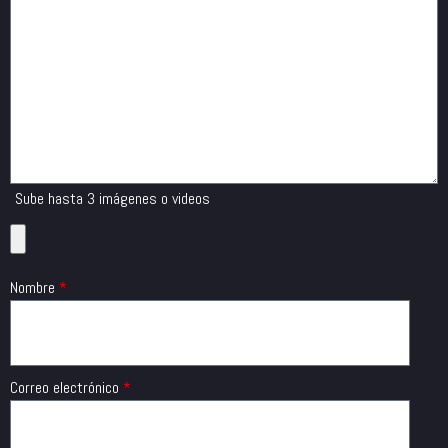
Sube hasta 3 imágenes o videos
Nombre
*
Correo electrónico
*