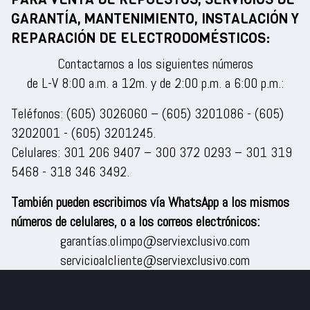
GARANTÍA, MANTENIMIENTO, INSTALACIÓN Y
REPARACIÓN DE ELECTRODOMÉSTICOS:
Contactarnos a los siguientes números
de L-V 8:00 a.m. a 12m. y de 2:00 p.m. a 6:00 p.m.:
Teléfonos:
(605) 3026060
–
(605) 3201086
-
(605)
3202001
-
(605) 3201245
.
Celulares:
301 206 9407
–
300 372 0293
–
301 319
5468
-
318 346 3492
.
También pueden escribirnos vía WhatsApp a los mismos
números de celulares, o a los correos electrónicos:
garantías.olimpo@serviexclusivo.com
servicioalcliente@serviexclusivo.com