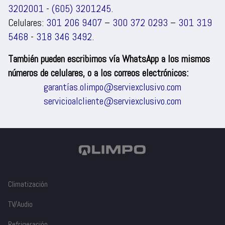
3202001
-
(605) 3201245
.
Celulares:
301 206 9407
–
300 372 0293
–
301 319
5468
-
318 346 3492
.
También pueden escribirnos vía WhatsApp a los mismos
números de celulares, o a los correos electrónicos:
garantías.olimpo@serviexclusivo.com
servicioalcliente@serviexclusivo.com
Climatización
TV/Audio
Refrigeración