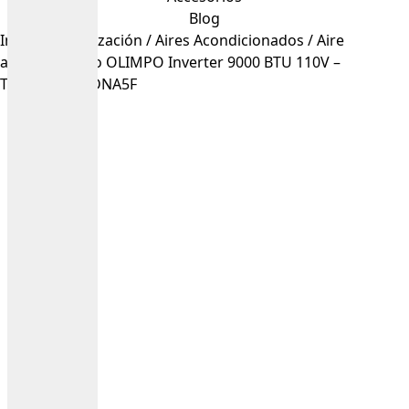
Blog
Inicio
/
Climatización
/
Aires Acondicionados
/ Aire
acondicionado OLIMPO Inverter 9000 BTU 110V –
TWC09QB-A3DNA5F