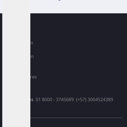
Climatización
TV/Audio
Refrigeración
Lavado
Cocina
Dispensadores
Accesorios
Blog
Contáctanos
01 8000 - 3745689
(+57) 3004524389