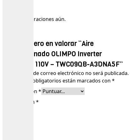
Valoraciones
No hay valoraciones aún.
Sé el primero en valorar “Aire
acondicionado OLIMPO Inverter
9000 BTU 110V – TWC09QB-A3DNA5F”
Tu dirección de correo electrónico no será publicada.
Los campos obligatorios están marcados con
*
Tu puntuación
*
Tu valoración
*