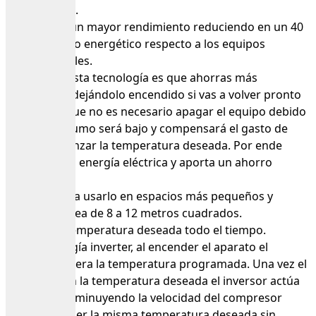
menos ruido.
Disfruta de un mayor rendimiento reduciendo en un 40
% el consumo energético respecto a los equipos
convencionales.
Un plus de esta tecnología es que ahorras más
electricidad dejándolo encendido si vas a volver pronto
al lugar, ya que no es necesario apagar el equipo debido
que su consumo será bajo y compensará el gasto de
volver a alcanzar la temperatura deseada. Por ende
gasta menos energía eléctrica y aporta un ahorro
energético
Perfecto para usarlo en espacios más pequeños y
enfriar un área de 8 a 12 metros cuadrados.
Mantén tu temperatura deseada todo el tiempo.
Con tecnología inverter, al encender el aparato el
inversor acelera la temperatura programada. Una vez el
clima está en la temperatura deseada el inversor actúa
de nuevo disminuyendo la velocidad del compresor
para mantener la misma temperatura deseada sin