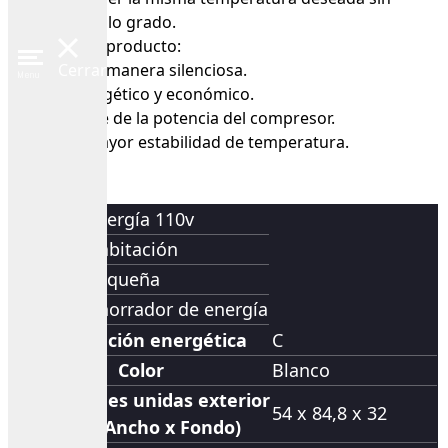
perder un solo grado.
Ventajas del producto:
Funciona de manera silenciosa.
Cerrar
Menu
Ahorro energético y económico.
Uso eficiente de la potencia del compresor.
Consigue mayor estabilidad de temperatura.
Energía
Energía 110v
Espacio
Habitación
Tamaño
Pequeña
Tipo
Ahorrador de energía
Clasificación energética
C
Color
Blanco
Dimensiones unidas exterior
54 x 84,8 x 32
(Alto x Ancho x Fondo)