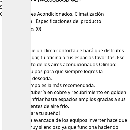
9000 BTU 110V – TWC09QB-A3DNA5F
SKU
1916193
Categorías
Aires Acondicionados
,
Climatización
Descripción
Especificaciones del producto
Valoraciones (0)
Pensamos que un clima confortable hará que disfrutes
más de tu hogar, tu oficina o tus espacios favoritos. Ese
es el propósito de los aires acondicionados Olimpo:
brindarte equipos para que siempre logres la
temperatura deseada.
La marca Olimpo es la más recomendada,
gracias a su tubería en cobre y recubrimiento en golden
fine. Puede enfriar hasta espacios amplios gracias a sus
fuertes corrientes de aire frío.
¡Ya nada dañara tu sueño!
La tecnología avanzada de los equipos inverter hace que
sea un aire muy silencioso ya que funciona haciendo