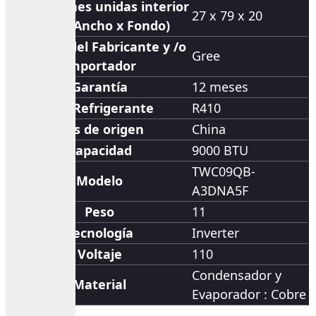
Dimensiones unidas interior
27 x 79 x 20
(Alto x Ancho x Fondo)
Nombre del Fabricante y /o
Gree
Importador
Garantía
12 meses
Gas Refrigerante
R410
País de origen
China
Capacidad
9000 BTU
TWC09QB-
Modelo
A3DNA5F
Peso
11
Tecnología
Inverter
Voltaje
110
Condensador y
Material
Evaporador : Cobre