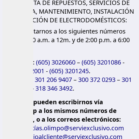
PARA VENTA DE REPUESTOS, SERVICIOS DE
GARANTÍA, MANTENIMIENTO, INSTALACIÓN
Y REPARACIÓN DE ELECTRODOMÉSTICOS:
Contactarnos a los siguientes números
de L-V 8:00 a.m. a 12m. y de 2:00 p.m. a 6:00
p.m.:
Teléfonos:
(605) 3026060
–
(605) 3201086
-
(605) 3202001
-
(605) 3201245
.
Celulares:
301 206 9407
–
300 372 0293
–
301
319 5468
-
318 346 3492
.
También pueden escribirnos vía
WhatsApp a los mismos números de
celulares, o a los correos electrónicos:
garantías.olimpo@serviexclusivo.com
servicioalcliente@serviexclusivo.com