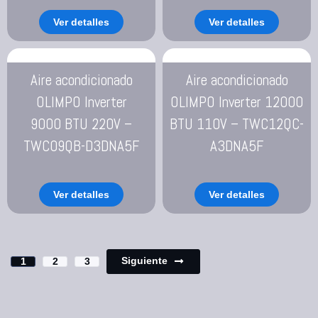
Ver detalles
Ver detalles
Aire acondicionado
Aire acondicionado
OLIMPO Inverter
OLIMPO Inverter 12000
9000 BTU 220V –
BTU 110V – TWC12QC-
TWC09QB-D3DNA5F
A3DNA5F
Ver detalles
Ver detalles
Siguiente
1
2
3