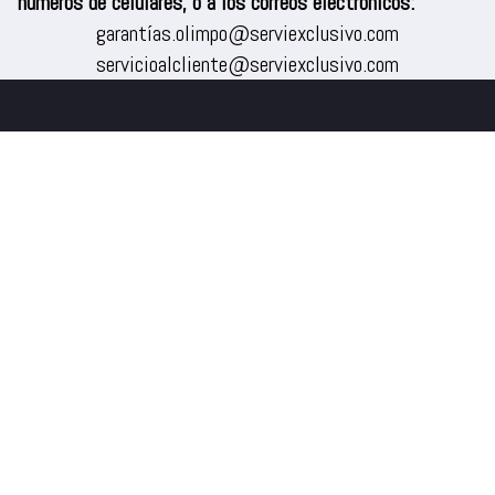
números de celulares, o a los correos electrónicos:
garantías.olimpo@serviexclusivo.com
servicioalcliente@serviexclusivo.com
Climatización
TV/Audio
Refrigeración
Lavado
Cocina
Dispensadores
Accesorios