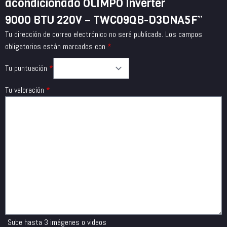
acondicionado OLIMPO Inverter
9000 BTU 220V – TWC09QB-D3DNA5F”
Tu dirección de correo electrónico no será publicada.
Los campos
obligatorios están marcados con
*
Tu puntuación
*
Tu valoración
*
Sube hasta 3 imágenes o videos