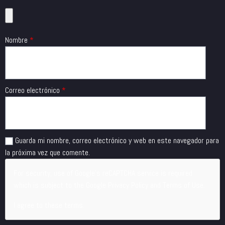
Nombre
*
Correo electrónico
*
Guarda mi nombre, correo electrónico y web en este navegador para
la próxima vez que comente.
For security, use of Google's reCAPTCHA service is required
which is subject to the Google
Privacy Policy
and
Terms of Use
.
I agree to these terms
.