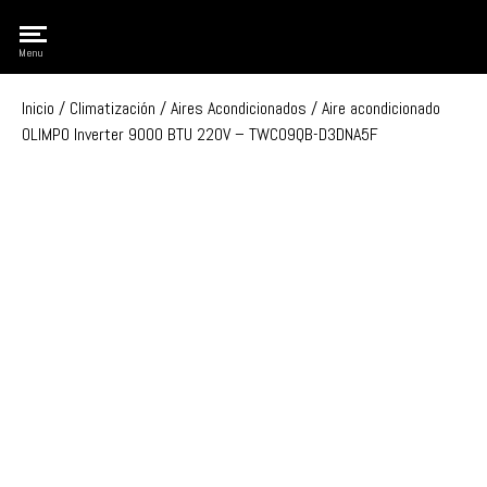
Olimpo
Menu
Inicio
/
Climatización
/
Aires Acondicionados
/ Aire acondicionado
OLIMPO Inverter 9000 BTU 220V – TWC09QB-D3DNA5F