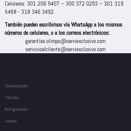
Celulares:
301 206 9407
–
300 372 0293
–
301 319
5468
-
318 346 3492
.
También pueden escribirnos vía WhatsApp a los mismos
números de celulares, o a los correos electrónicos:
garantías.olimpo@serviexclusivo.com
servicioalcliente@serviexclusivo.com
Climatización
TV/Audio
Refrigeración
Lavado