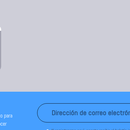
o para
ocer