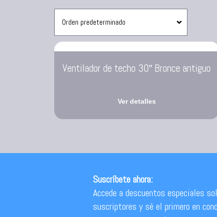
Sanduchera
Ventilador de techo 30″ Bronce antiguo
Ver detalles
Suscríbete ahora:
Accede a descuentos especiales sol
suscriptores y sé el primero en con