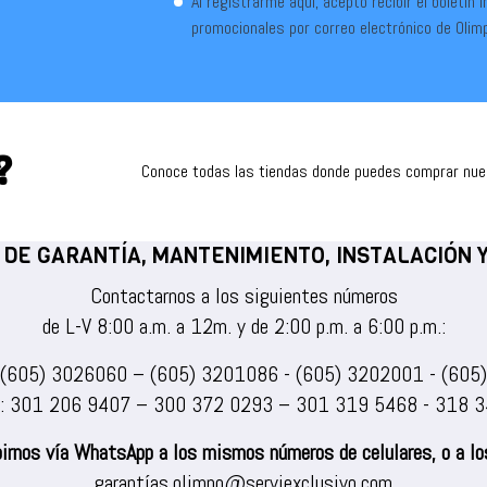
Al registrarme aquí, acepto recibir el boletín 
promocionales por correo electrónico de Olim
?
Conoce todas las tiendas donde puedes comprar nu
 DE GARANTÍA, MANTENIMIENTO, INSTALACIÓN
Contactarnos a los siguientes números
de L-V 8:00 a.m. a 12m. y de 2:00 p.m. a 6:00 p.m.:
(605) 3026060
–
(605) 3201086
-
(605) 3202001
-
(605
s:
301 206 9407
–
300 372 0293
–
301 319 5468
-
318 3
irnos vía WhatsApp a los mismos números de celulares, o a los
garantías.olimpo@serviexclusivo.com