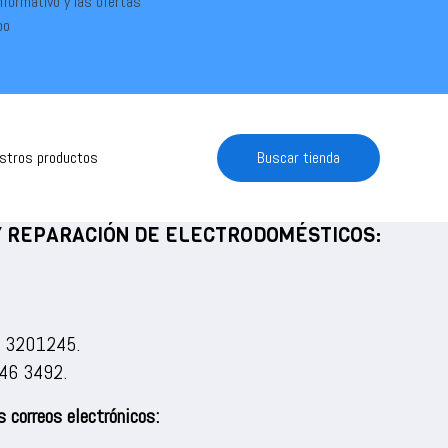
informativo y las ofertas
po
estros productos
Buscar tienda
 Y REPARACIÓN DE ELECTRODOMÉSTICOS:
) 3201245
.
46 3492
.
 correos electrónicos: