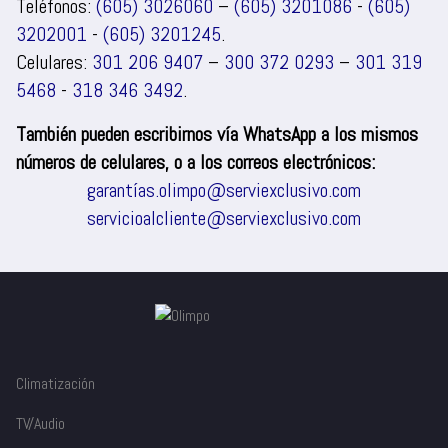
Teléfonos:
(605) 3026060
–
(605) 3201086
-
(605)
3202001
-
(605) 3201245
.
Celulares:
301 206 9407
–
300 372 0293
–
301 319
5468
-
318 346 3492
.
También pueden escribirnos vía WhatsApp a los mismos
números de celulares, o a los correos electrónicos:
garantías.olimpo@serviexclusivo.com
servicioalcliente@serviexclusivo.com
Climatización
TV/Audio