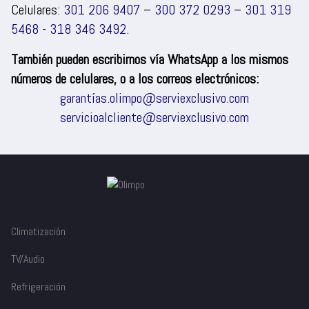
Celulares:
301 206 9407
–
300 372 0293
–
301 319
5468
-
318 346 3492
.
También pueden escribirnos vía WhatsApp a los mismos
números de celulares, o a los correos electrónicos:
garantías.olimpo@serviexclusivo.com
servicioalcliente@serviexclusivo.com
Climatización
TV/Audio
Refrigeración