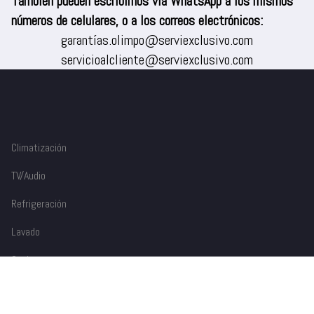
También pueden escribirnos vía WhatsApp a los mismos
números de celulares, o a los correos electrónicos:
garantías.olimpo@serviexclusivo.com
servicioalcliente@serviexclusivo.com
Climatización
TV/Audio
Refrigeración
Lavado
Cocina
Dispensadores