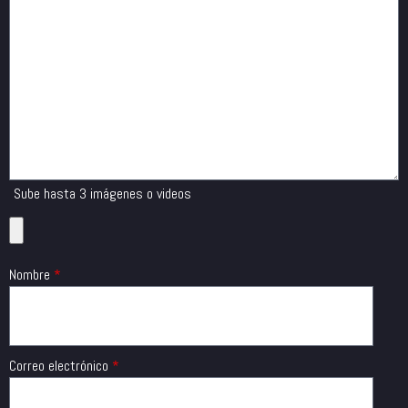
Sube hasta 3 imágenes o videos
Nombre
*
Correo electrónico
*