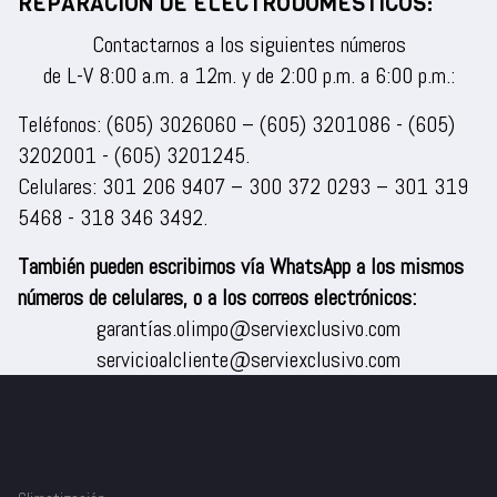
REPARACIÓN DE ELECTRODOMÉSTICOS:
Contactarnos a los siguientes números
de L-V 8:00 a.m. a 12m. y de 2:00 p.m. a 6:00 p.m.:
Teléfonos:
(605) 3026060
–
(605) 3201086
-
(605)
3202001
-
(605) 3201245
.
Celulares:
301 206 9407
–
300 372 0293
–
301 319
5468
-
318 346 3492
.
También pueden escribirnos vía WhatsApp a los mismos
números de celulares, o a los correos electrónicos:
garantías.olimpo@serviexclusivo.com
servicioalcliente@serviexclusivo.com