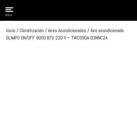
Olimpo
Menu
Inicio
/
Climatización
/
Aires Acondicionados
/ Aire acondicionado
OLIMPO ON/OFF 9000 BTU 220 V – TWC09QA-D3NNC2A