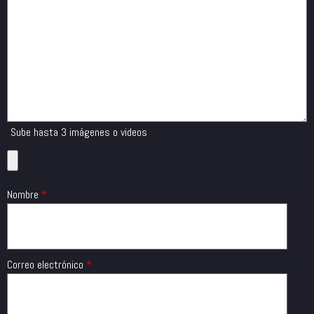
Sube hasta 3 imágenes o videos
Nombre
*
Correo electrónico
*