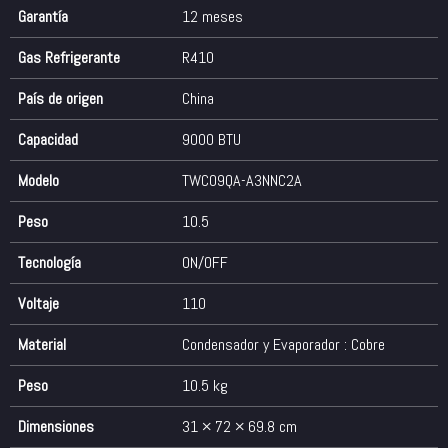
Garantía
12 meses
Gas Refrigerante
R410
País de origen
China
Capacidad
9000 BTU
Modelo
TWC09QA-A3NNC2A
Peso
10.5
Tecnología
ON/OFF
Voltaje
110
Material
Condensador y Evaporador : Cobre
Peso
10.5 kg
Dimensiones
31 × 72 × 69.8 cm