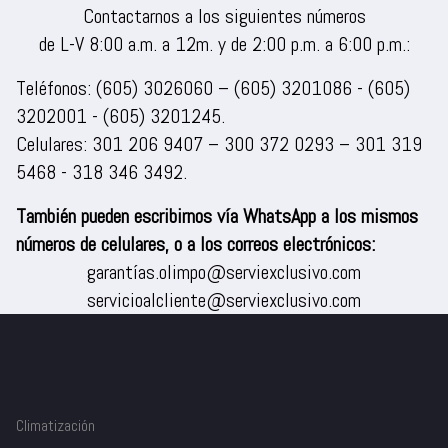
Contactarnos a los siguientes números
de L-V 8:00 a.m. a 12m. y de 2:00 p.m. a 6:00 p.m.:
Teléfonos:
(605) 3026060
–
(605) 3201086
-
(605)
3202001
-
(605) 3201245
.
Celulares:
301 206 9407
–
300 372 0293
–
301 319
5468
-
318 346 3492
.
También pueden escribirnos vía WhatsApp a los mismos
números de celulares, o a los correos electrónicos:
garantías.olimpo@serviexclusivo.com
servicioalcliente@serviexclusivo.com
Climatización