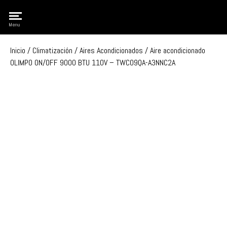
Olimpo
Menu
Inicio
/
Climatización
/
Aires Acondicionados
/ Aire acondicionado
OLIMPO ON/OFF 9000 BTU 110V – TWC09QA-A3NNC2A