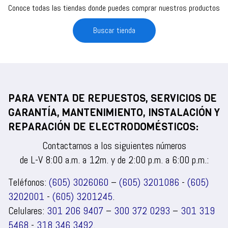
Conoce todas las tiendas donde puedes comprar nuestros productos
Buscar tienda
PARA VENTA DE REPUESTOS, SERVICIOS DE
GARANTÍA, MANTENIMIENTO, INSTALACIÓN Y
REPARACIÓN DE ELECTRODOMÉSTICOS:
Contactarnos a los siguientes números
de L-V 8:00 a.m. a 12m. y de 2:00 p.m. a 6:00 p.m.:
Teléfonos:
(605) 3026060
–
(605) 3201086
-
(605)
3202001
-
(605) 3201245
.
Celulares:
301 206 9407
–
300 372 0293
–
301 319
5468
-
318 346 3492
.