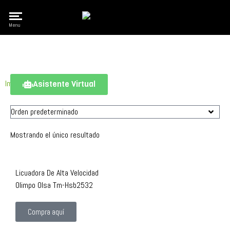
Olimpo
Menu
Imagina Vivir Mejor
Asistente Virtual
Mostrando el único resultado
Licuadora De Alta Velocidad
Olimpo Olsa Tm-Hsb2532
Compra aquí