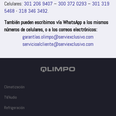
Celulares:
301 206 9407
–
300 372 0293
–
301 319
5468
-
318 346 3492
.
También pueden escribirnos vía WhatsApp a los mismos
números de celulares, o a los correos electrónicos:
garantías.olimpo@serviexclusivo.com
servicioalcliente@serviexclusivo.com
Climatización
TV/Audio
Refrigeración