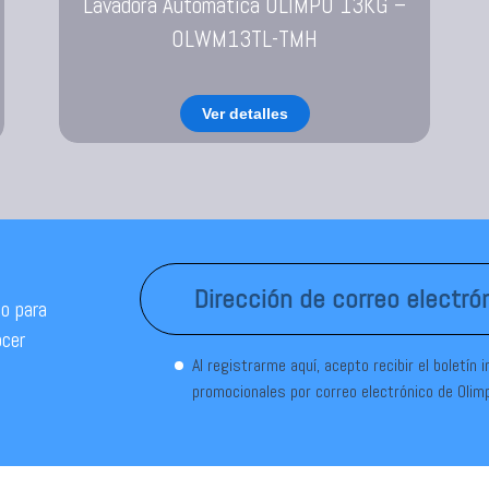
Lavadora Automática OLIMPO 13KG –
OLWM13TL-TMH
Ver detalles
o para
ocer
Al registrarme aquí, acepto recibir el boletín 
promocionales por correo electrónico de Olim