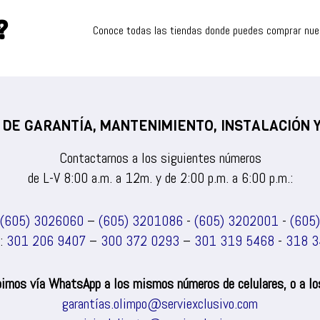
?
Conoce todas las tiendas donde puedes comprar nu
 DE GARANTÍA, MANTENIMIENTO, INSTALACIÓN
Contactarnos a los siguientes números
de L-V 8:00 a.m. a 12m. y de 2:00 p.m. a 6:00 p.m.:
(605) 3026060
–
(605) 3201086
-
(605) 3202001
-
(605
s:
301 206 9407
–
300 372 0293
–
301 319 5468
-
318 3
irnos vía WhatsApp a los mismos números de celulares, o a los
garantías.olimpo@serviexclusivo.com