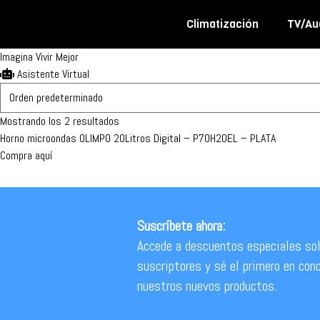
Climatización
TV/Au
Olimpo
Imagina Vivir Mejor
Asistente Virtual
Aires Acondicionados
Audio
Batidora
Mostrando los 2 resultados
Ventiladores
Cafetera
Horno microondas OLIMPO 20Litros Digital – P70H20EL – PLATA
Compra aquí
Estufas y Empotrados
Hornos Microondas
Suscríbete ahora:
Hornos y parrilla
Accede a descuentos especiales sol
suscriptores y sé el primero en con
Freidora
nuestros nuevos productos.
Licuadora