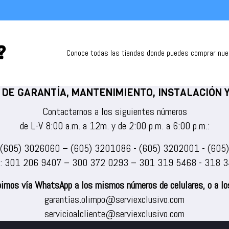
?
Conoce todas las tiendas donde puedes comprar nu
 DE GARANTÍA, MANTENIMIENTO, INSTALACIÓN
Contactarnos a los siguientes números
de L-V 8:00 a.m. a 12m. y de 2:00 p.m. a 6:00 p.m.:
(605) 3026060
–
(605) 3201086
-
(605) 3202001
-
(605
s:
301 206 9407
–
300 372 0293
–
301 319 5468
-
318 3
irnos vía WhatsApp a los mismos números de celulares, o a los
garantías.olimpo@serviexclusivo.com
servicioalcliente@serviexclusivo.com