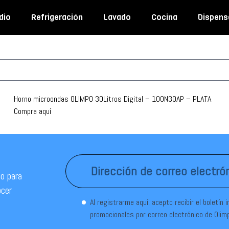
dio
Refrigeración
Lavado
Cocina
Dispens
Horno microondas OLIMPO 30Litros Digital – 100N30AP – PLATA
Compra aquí
o para
ocer
Al registrarme aquí, acepto recibir el boletín 
promocionales por correo electrónico de Olim