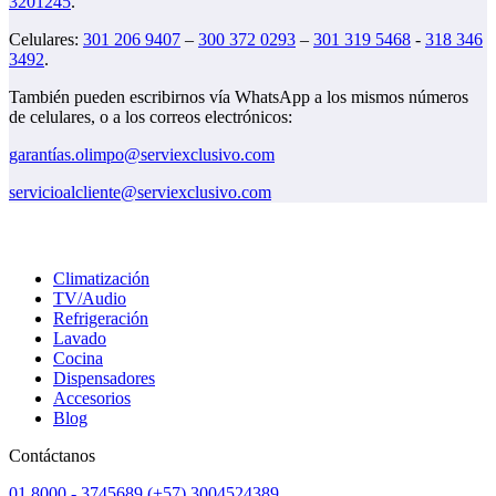
3201245
.
Celulares:
301 206 9407
–
300 372 0293
–
301 319 5468
-
318 346
3492
.
También pueden escribirnos vía WhatsApp a los mismos números
de celulares, o a los correos electrónicos:
garantías.olimpo@serviexclusivo.com
servicioalcliente@serviexclusivo.com
Climatización
TV/Audio
Refrigeración
Lavado
Cocina
Dispensadores
Accesorios
Blog
Contáctanos
01 8000 - 3745689
(+57) 3004524389