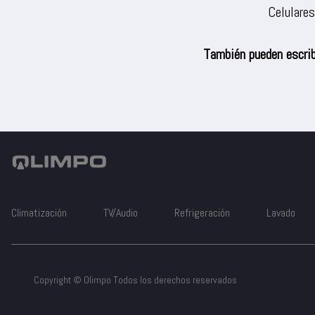
Celulare
También pueden escrib
Climatización
TV/Audio
Refrigeración
Lavado
Copyright © Olimpo Todos los derechos reservados