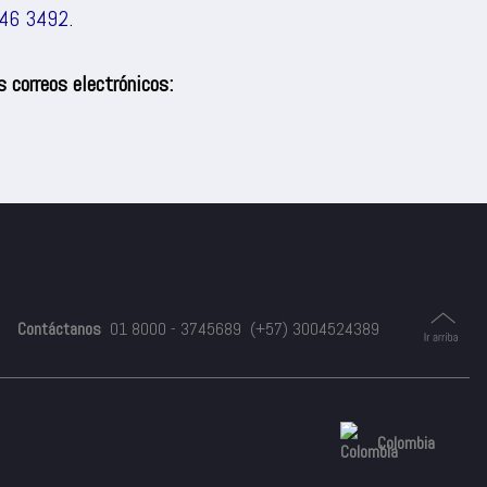
46 3492
.
 correos electrónicos:
Contáctanos
01 8000 - 3745689
(+57) 3004524389
Colombia