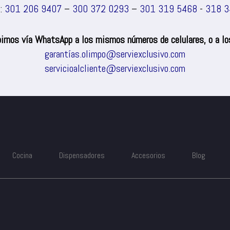
s:
301 206 9407
–
300 372 0293
–
301 319 5468
-
318 3
irnos vía WhatsApp a los mismos números de celulares, o a los
garantías.olimpo@serviexclusivo.com
servicioalcliente@serviexclusivo.com
Cocina
Dispensadores
Accesorios
Blog