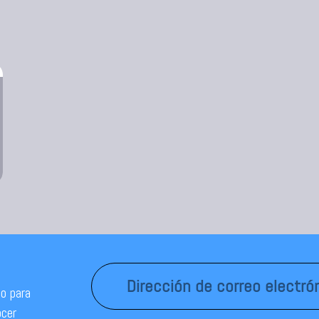
o para
ocer