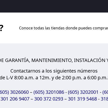
?
Conoce todas las tiendas donde puedes compra
 DE GARANTÍA, MANTENIMIENTO, INSTALACIÓN
Contactarnos a los siguientes números
de L-V 8:00 a.m. a 12m. y de 2:00 p.m. a 6:00 p.m.
(605) 3026060
–
(605) 3201086
-
(605) 3202001
-
(6
:
301 206 9407
–
300 372 0293
–
301 319 5468
-
318