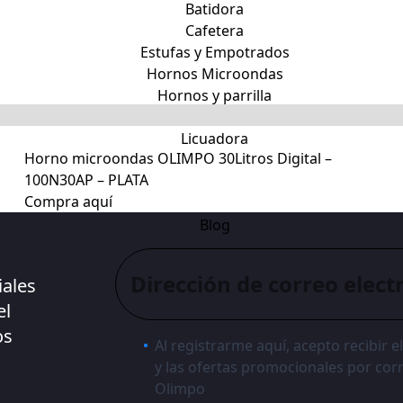
Batidora
Cafetera
Estufas y Empotrados
Hornos Microondas
Hornos y parrilla
Freidora
Licuadora
Horno microondas OLIMPO 30Litros Digital –
Sanduchera
100N30AP – PLATA
Dispensadores
Compra aquí
Accesorios
Blog
iales
el
os
Al registrarme aquí, acepto recibir e
y las ofertas promocionales por cor
Olimpo