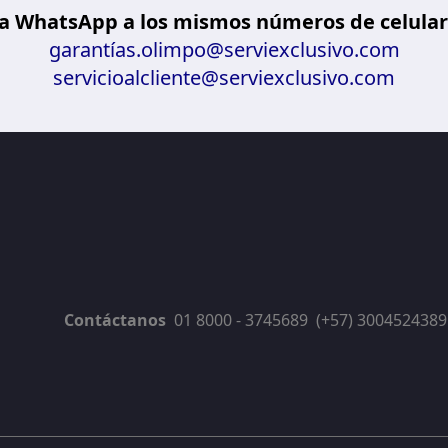
 WhatsApp a los mismos números de celulares
garantías.olimpo@serviexclusivo.com
servicioalcliente@serviexclusivo.com
Contáctanos
01 8000 - 3745689
(+57) 3004524389