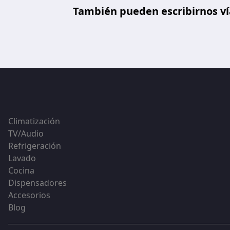
También pueden escribirnos vía
Climatización
TV/Audio
Refrigeración
Lavado
Cocina
Dispensadores
Accesorios
Blog