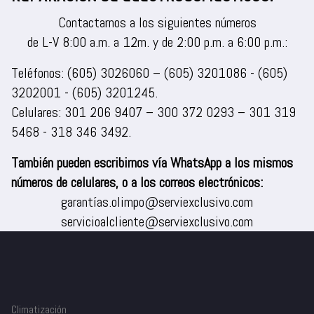
Contactarnos a los siguientes números
de L-V 8:00 a.m. a 12m. y de 2:00 p.m. a 6:00 p.m.:
Teléfonos:
(605) 3026060
–
(605) 3201086
-
(605)
3202001
-
(605) 3201245
.
Celulares:
301 206 9407
–
300 372 0293
–
301 319
5468
-
318 346 3492
.
También pueden escribirnos vía WhatsApp a los mismos
números de celulares, o a los correos electrónicos:
garantías.olimpo@serviexclusivo.com
servicioalcliente@serviexclusivo.com
Climatización