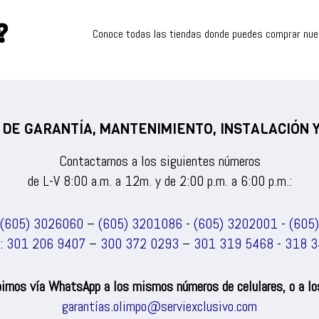
?
Conoce todas las tiendas donde puedes comprar nu
 DE GARANTÍA, MANTENIMIENTO, INSTALACIÓN
Contactarnos a los siguientes números
de L-V 8:00 a.m. a 12m. y de 2:00 p.m. a 6:00 p.m.:
(605) 3026060
–
(605) 3201086
-
(605) 3202001
-
(605
s:
301 206 9407
–
300 372 0293
–
301 319 5468
-
318 3
irnos vía WhatsApp a los mismos números de celulares, o a los
garantías.olimpo@serviexclusivo.com