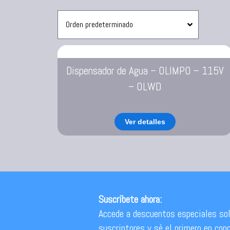
Sanduchera
Dispensador de Agua – OLIMPO – 115V
– OLWD
Ver detalles
Suscríbete ahora:
Accede a descuentos especiales sol
suscriptores y sé el primero en con