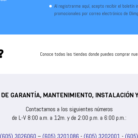
Al registrarme aquí, acepto recibir el boletín 
promocionales por correo electrónico de Olim
?
Conoce todas las tiendas donde puedes comprar nu
 DE GARANTÍA, MANTENIMIENTO, INSTALACIÓN
Contactarnos a los siguientes números
de L-V 8:00 a.m. a 12m. y de 2:00 p.m. a 6:00 p.m.:
(605) 3026060
–
(605) 3201086
-
(605) 3202001
-
(605