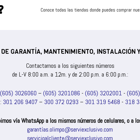
?
Conoce todas las tiendas donde puedes comprar nu
 DE GARANTÍA, MANTENIMIENTO, INSTALACIÓN
Contactarnos a los siguientes números
de L-V 8:00 a.m. a 12m. y de 2:00 p.m. a 6:00 p.m.:
(605) 3026060
–
(605) 3201086
-
(605) 3202001
-
(605
s:
301 206 9407
–
300 372 0293
–
301 319 5468
-
318 3
irnos vía WhatsApp a los mismos números de celulares, o a los
garantías.olimpo@serviexclusivo.com
servicioalcliente@serviexclusivo.com