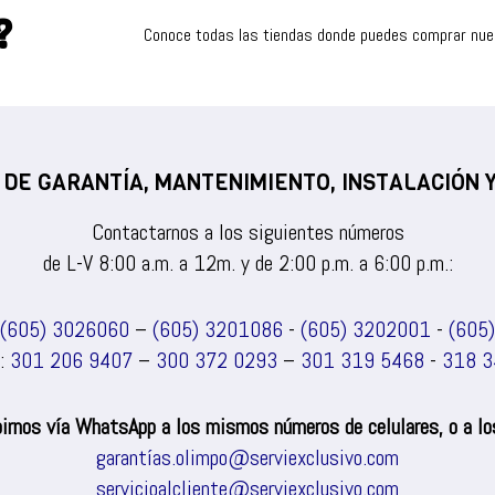
?
Conoce todas las tiendas donde puedes comprar nu
 DE GARANTÍA, MANTENIMIENTO, INSTALACIÓN
Contactarnos a los siguientes números
de L-V 8:00 a.m. a 12m. y de 2:00 p.m. a 6:00 p.m.:
(605) 3026060
–
(605) 3201086
-
(605) 3202001
-
(605
s:
301 206 9407
–
300 372 0293
–
301 319 5468
-
318 3
irnos vía WhatsApp a los mismos números de celulares, o a los
garantías.olimpo@serviexclusivo.com
servicioalcliente@serviexclusivo.com