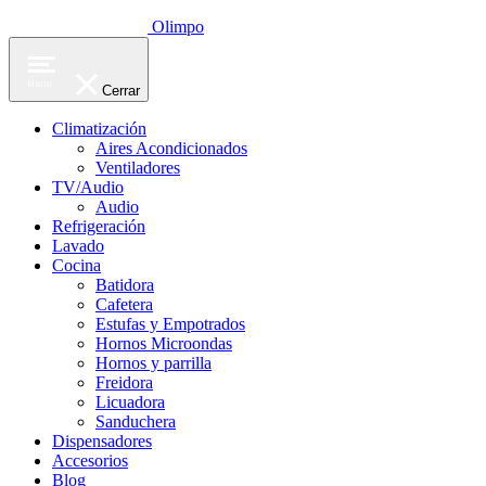
Olimpo
Menu
Cerrar
Climatización
Aires Acondicionados
Ventiladores
TV/Audio
Audio
Refrigeración
Lavado
Cocina
Batidora
Cafetera
Estufas y Empotrados
Hornos Microondas
Hornos y parrilla
Freidora
Licuadora
Sanduchera
Dispensadores
Accesorios
Blog