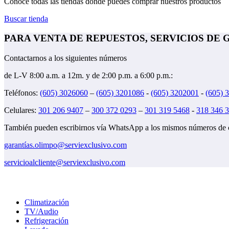
Conoce todas las tiendas donde puedes comprar nuestros productos
Buscar tienda
PARA VENTA DE REPUESTOS, SERVICIOS DE
Contactarnos a los siguientes números
de L-V 8:00 a.m. a 12m. y de 2:00 p.m. a 6:00 p.m.:
Teléfonos:
(605) 3026060
–
(605) 3201086
-
(605) 3202001
-
(605) 
Celulares:
301 206 9407
–
300 372 0293
–
301 319 5468
-
318 346 
También pueden escribirnos vía WhatsApp a los mismos números de cel
garantías.olimpo@serviexclusivo.com
servicioalcliente@serviexclusivo.com
Climatización
TV/Audio
Refrigeración