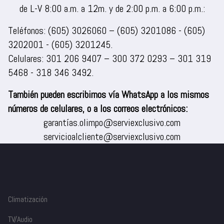
de L-V 8:00 a.m. a 12m. y de 2:00 p.m. a 6:00 p.m.:
Teléfonos:
(605) 3026060
–
(605) 3201086
-
(605)
3202001
-
(605) 3201245
.
Celulares:
301 206 9407
–
300 372 0293
–
301 319
5468
-
318 346 3492
.
También pueden escribirnos vía WhatsApp a los mismos
números de celulares, o a los correos electrónicos:
garantías.olimpo@serviexclusivo.com
servicioalcliente@serviexclusivo.com
Climatización
TV/Audio