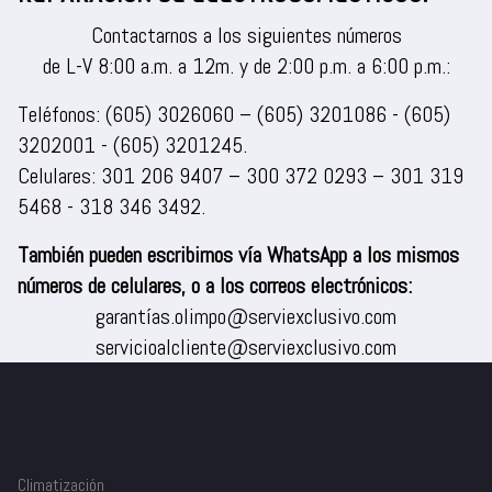
Contactarnos a los siguientes números
de L-V 8:00 a.m. a 12m. y de 2:00 p.m. a 6:00 p.m.:
Teléfonos:
(605) 3026060
–
(605) 3201086
-
(605)
3202001
-
(605) 3201245
.
Celulares:
301 206 9407
–
300 372 0293
–
301 319
5468
-
318 346 3492
.
También pueden escribirnos vía WhatsApp a los mismos
números de celulares, o a los correos electrónicos:
garantías.olimpo@serviexclusivo.com
servicioalcliente@serviexclusivo.com
Climatización