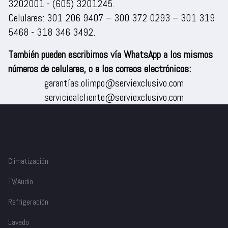
3202001
-
(605) 3201245
.
Celulares:
301 206 9407
–
300 372 0293
–
301 319
5468
-
318 346 3492
.
También pueden escribirnos vía WhatsApp a los mismos
números de celulares, o a los correos electrónicos:
garantías.olimpo@serviexclusivo.com
servicioalcliente@serviexclusivo.com
Climatización
TV/Audio
Refrigeración
Lavado