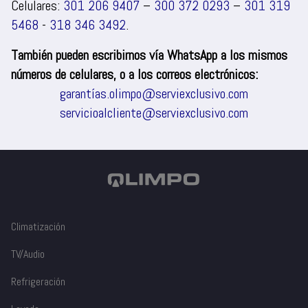
Celulares:
301 206 9407
–
300 372 0293
–
301 319
5468
-
318 346 3492
.
También pueden escribirnos vía WhatsApp a los mismos
números de celulares, o a los correos electrónicos:
garantías.olimpo@serviexclusivo.com
servicioalcliente@serviexclusivo.com
Climatización
TV/Audio
Refrigeración