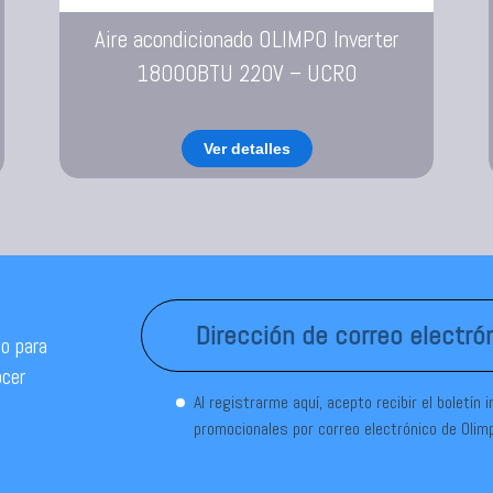
Aire acondicionado OLIMPO Inverter
18000BTU 220V – UCRO
Ver detalles
o para
ocer
Al registrarme aquí, acepto recibir el boletín 
promocionales por correo electrónico de Olim