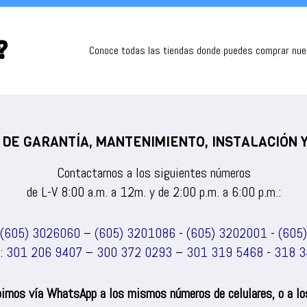
?
Conoce todas las tiendas donde puedes comprar nu
 DE GARANTÍA, MANTENIMIENTO, INSTALACIÓN
Contactarnos a los siguientes números
de L-V 8:00 a.m. a 12m. y de 2:00 p.m. a 6:00 p.m.:
(605) 3026060
–
(605) 3201086
-
(605) 3202001
-
(605
s:
301 206 9407
–
300 372 0293
–
301 319 5468
-
318 3
irnos vía WhatsApp a los mismos números de celulares, o a los