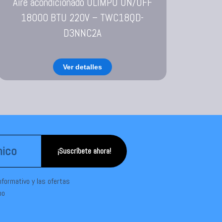
Aire acondicionado OLIMPO ON/OFF
18000 BTU 220V – TWC18QD-
D3NNC2A
Ver detalles
¡Suscríbete ahora!
informativo y las ofertas
po