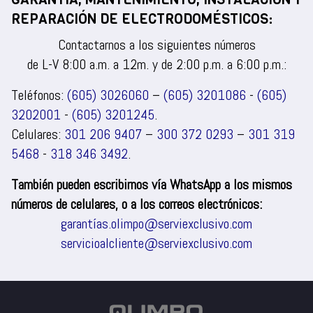
REPARACIÓN DE ELECTRODOMÉSTICOS:
Contactarnos a los siguientes números
de L-V 8:00 a.m. a 12m. y de 2:00 p.m. a 6:00 p.m.:
Teléfonos:
(605) 3026060
–
(605) 3201086
-
(605)
3202001
-
(605) 3201245
.
Celulares:
301 206 9407
–
300 372 0293
–
301 319
5468
-
318 346 3492
.
También pueden escribirnos vía WhatsApp a los mismos
números de celulares, o a los correos electrónicos:
garantías.olimpo@serviexclusivo.com
servicioalcliente@serviexclusivo.com