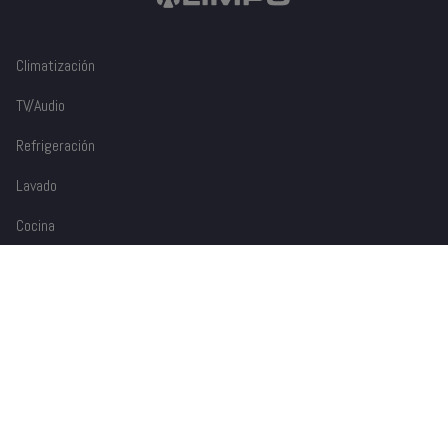
Climatización
TV/Audio
Refrigeración
Lavado
Cocina
Dispensadores
Accesorios
Blog
Contáctanos
01 8000 - 3745689
(+57) 3004524389